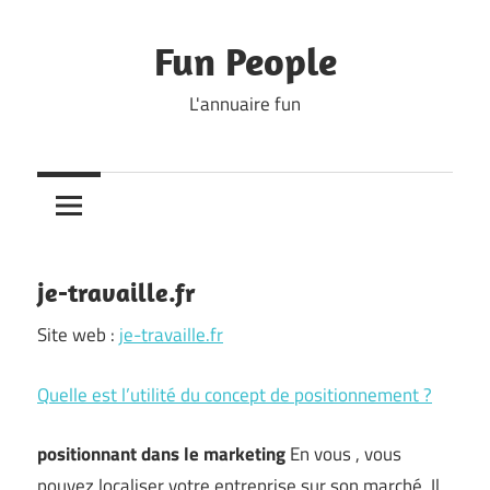
Skip
to
Fun People
content
L'annuaire fun
je-travaille.fr
Site web :
je-travaille.fr
Quelle est l’utilité du concept de positionnement ?
positionnant dans le marketing
En vous , vous
pouvez localiser votre entreprise sur son marché. Il